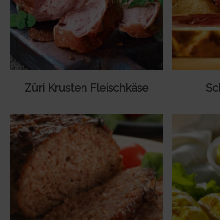
Züri Krusten Fleischkäse
Sc