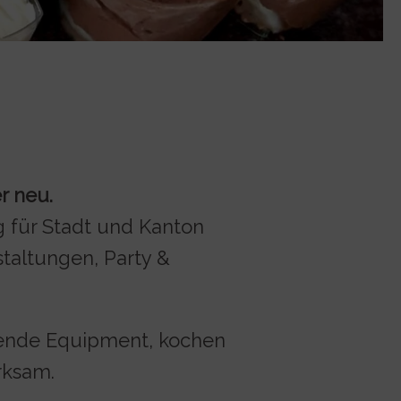
r neu.
g für Stadt und Kanton
taltungen, Party &
assende Equipment, kochen
rksam.