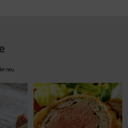
e
er neu.