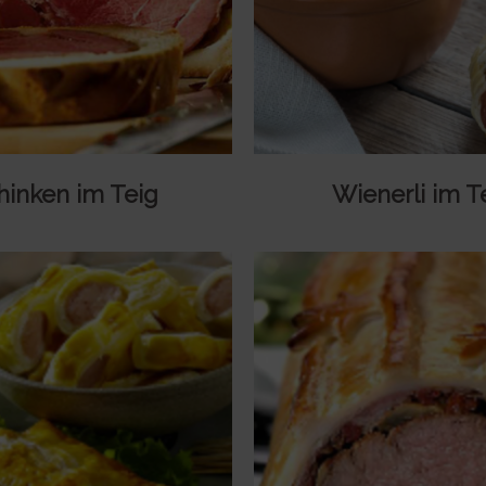
hinken im Teig
Wienerli im T